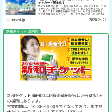
ットカード現金化！
急いでお金が必要……となったときに、クレジットカードの
キャッシング枠がいっぱいになっていることもあるでしょ
う。新たにまた消費者金融から借り入れもできるか不安な方
やできれば今あるクレジットカードでなんとかしたい方もい
るのではないでしょうか。...
kurenavi.jp
2020.04.22
新和チケット 蒲田店
新和チケット 蒲田店はJR線の蒲田駅東口から徒歩1分
の場所にあります。
営業時間は、10:00～19:00までとなっており、年中無
休なので土日祝でも立ち寄り安いお店です。