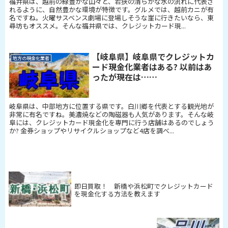
福井県は、越前の緑豊かな山々と、若狭の清らかな水の流れに代表さ
れるように、自然豊かな環境が特徴です。グルメでは、越前カニが有
名ですね。火曜サスベンス劇場に登場しそうな崖に行きたいなら、東
尋坊もオススメ。そんな福井県では、クレジットカード現...
【岐阜県】岐阜県でクレジットカ
地方の現金化業者
ード現金化業者はある? 以前はあ
ったが現在は……
岐阜県は、中部地方に位置する県です。白川郷を代表とする観光地が
非常に有名ですね。美濃焼などの陶磁器も人気があります。そんな岐
阜には、クレジットカード現金化を専門に行う店舗はあるのでしょう
か? 金券ショップやリサイクルショップなど4店を調べ...
即日買取！ 新橋や浜松町でクレジットカード
を現金化する方法を教えます