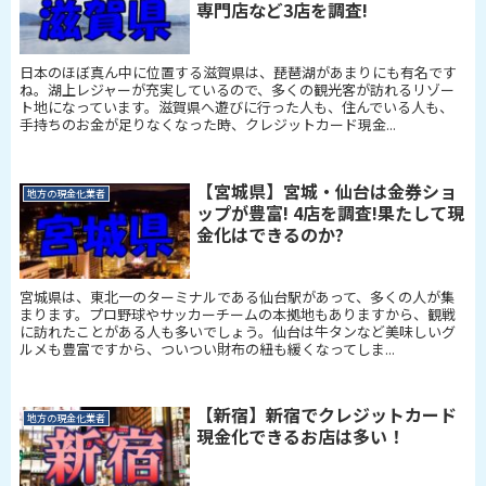
専門店など3店を調査!
日本のほぼ真ん中に位置する滋賀県は、琵琶湖があまりにも有名です
ね。湖上レジャーが充実しているので、多くの観光客が訪れるリゾー
ト地になっています。滋賀県へ遊びに行った人も、住んでいる人も、
手持ちのお金が足りなくなった時、クレジットカード現金...
【宮城県】宮城・仙台は金券ショ
地方の現金化業者
ップが豊富! 4店を調査!果たして現
金化はできるのか?
宮城県は、東北一のターミナルである仙台駅があって、多くの人が集
まります。プロ野球やサッカーチームの本拠地もありますから、観戦
に訪れたことがある人も多いでしょう。仙台は牛タンなど美味しいグ
ルメも豊富ですから、ついつい財布の紐も緩くなってしま...
【新宿】新宿でクレジットカード
地方の現金化業者
現金化できるお店は多い！