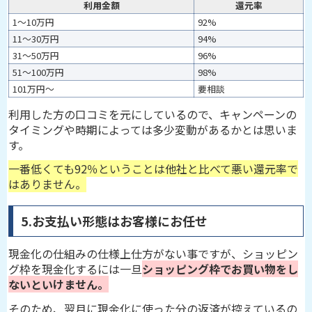
利用金額
還元率
1～10万円
92%
11～30万円
94%
31～50万円
96%
51～100万円
98%
101万円～
要相談
利用した方の口コミを元にしているので、キャンペーンの
タイミングや時期によっては多少変動があるかとは思いま
す。
一番低くても92％ということは他社と比べて悪い還元率で
はありません。
5.お支払い形態はお客様にお任せ
現金化の仕組みの仕様上仕方がない事ですが、ショッピン
グ枠を現金化するには一旦
ショッピング枠でお買い物をし
ないといけません。
そのため、翌月に現金化に使った分の返済が控えているの