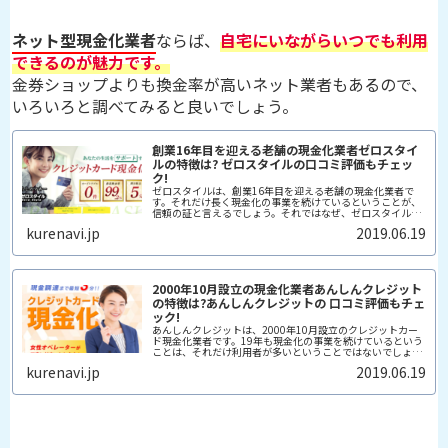
ネット型現金化業者
ならば、
自宅にいながらいつでも利用
できるのが魅力です。
金券ショップよりも換金率が高いネット業者もあるので、
いろいろと調べてみると良いでしょう。
創業16年目を迎える老舗の現金化業者ゼロスタイ
ルの特徴は? ゼロスタイルの口コミ評価もチェッ
ク!
ゼロスタイルは、創業16年目を迎える老舗の現金化業者で
す。それだけ長く現金化の事業を続けているということが、
信頼の証と言えるでしょう。それではなぜ、ゼロスタイルは
多くの顧客から支持を得ているのでしょうか。ゼロスタイル
kurenavi.jp
2019.06.19
の特徴や口...
2000年10月設立の現金化業者あんしんクレジット
の特徴は?あんしんクレジットの 口コミ評価もチェ
ック!
あんしんクレジットは、2000年10月設立のクレジットカー
ド現金化業者です。19年も現金化の事業を続けているという
ことは、それだけ利用者が多いということではないでしょう
か。そこで、あんしんクレジットの特徴や口コミの評判につ
kurenavi.jp
2019.06.19
いて、調査し...