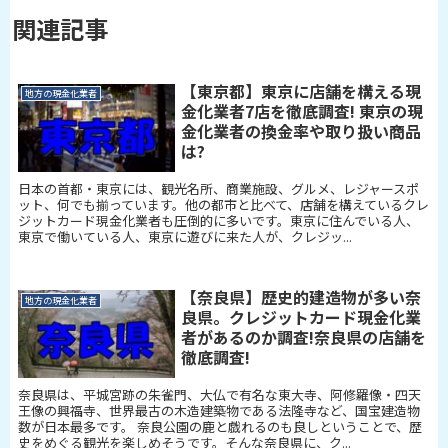
関連記事
【東京都】東京に店舗を構える現
地方の現金化業者
金化業者7店を徹底調査! 東京の現
金化業者の換金率や取り扱い商品
は?
日本の首都・東京には、観光名所、商業施設、グルメ、レジャースポ
ット、何でも揃っています。他の都市と比べて、店舗を構えているクレ
ジットカード現金化業者も圧倒的に多いです。東京に住んでいる人、
東京で働いている人、東京に遊びに来た人が、クレジッ...
【奈良県】歴史的建造物が多い奈
地方の現金化業者
良県。クレジットカード現金化業
者があるのか調査!奈良県の店舗を
徹底調査!
奈良県は、平城宮跡の朱雀門、大仏で有名な東大寺、阿修羅像・四天
王像の興福寺、世界最古の木造建築物である法隆寺など、国宝建造物
数が日本最多です。 奈良公園の鹿と戯れるのも良しということで、歴
史をめぐる観光を楽しめそうです。そんな奈良県に、ク...