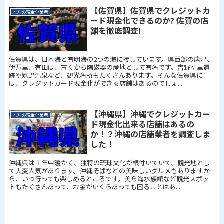
【佐賀県】佐賀県でクレジットカ
地方の現金化業者
ード現金化できるのか? 佐賀の店
舗を徹底調査!
佐賀県は、日本海と有明海の2つの海に接しています。県西部の唐津、
伊万里、有田は、古くから陶磁器の産地として有名です。吉野ヶ里遺
跡や嬉野温泉など、観光名所もたくさんあります。そんな佐賀県に
は、クレジットカード現金化ができる店舗はあるのでしょ...
【沖縄県】沖縄でクレジットカー
地方の現金化業者
ド現金化出来る店舗はあるの
か！？沖縄の店舗業者を調査しま
した！
沖縄県は１年中暖かく、独特の琉球文化が根付いていて、観光地とし
て大変人気があります。沖縄そばなどの美味しいグルメもありますか
ら、いつ行っても楽しめるところです。美ら海水族館など観光スポッ
トもたくさんあって、お金がいくらあっても困ることはあ...