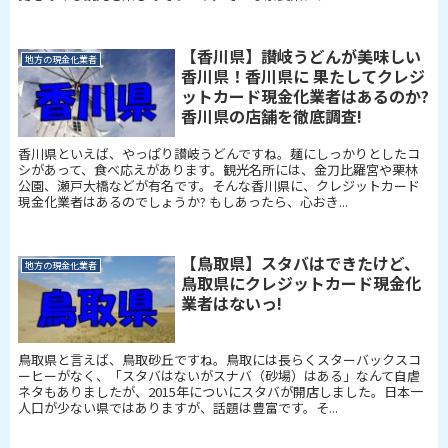
【香川県】讃岐うどんが美味しい
地方の現金化業者
香川県！香川県に 果たしてクレジ
ットカード現金化業者はあるのか?
香川県の店舗を徹底調査!
香川県といえば、やっぱり讃岐うどんですね。麺にしっかりとしたコ
シがあって、食べ応えがあります。観光名所には、金刀比羅宮や栗林
公園、瀬戸大橋などが有名です。そんな香川県に、クレジットカード
現金化業者はあるのでしょうか? もしあったら、心おき...
【鳥取県】スタバはできたけど、
地方の現金化業者
鳥取県にクレジットカード現金化
業者はないっ!
鳥取県と言えば、鳥取砂丘ですね。鳥取には長らくスターバックスコ
ーヒーがなく、「スタバはないがスナバ（砂場）はある」なんて自虐
ネタもありましたが、2015年についにスタバが開店しました。日本一
人口が少ない県ではありますが、話題は豊富です。そ...